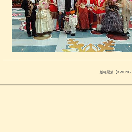
GM0008
金箔柱頭雕花
版權屬於【KWONG Y
GM00099
般若波羅密多心經 金箔字體