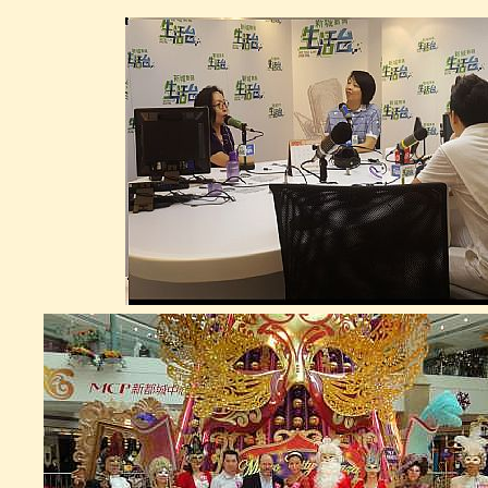
金箔鹿藝術擺設 GOLD FOIL
DEER STATE
GM0003
金箔浮雕畫框 GOLD FOIL
PICTURE FRAME
GM0004
法國式宮廷椅( 金箔)