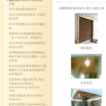
關於廣裕 ABOUT KWONG
YUE
經驗豐富於各類金箔, 銀箔, 銅箔工程
2025 香港新視點訪問
2024年接受香港電台 "大師對
談"訪問
2018 華麗轉身 台北當代藝術
館
應香港文化博物館邀請參與
「衣 + 包 剪 揼」展覽制作
2016年9月29日接受新城電台
知訊台訪問
銅箔畫框
港灣豪庭邀金箔大師黎裔廣以
傳統手藝打造金箔喜鵲 一沾金
箔旺氣
本店為恆基兆業將軍澳MCP新
都城中心以金箔及純金面具打
造華麗面具
接受星島日報記者訪問, 再次
金箔天花
示範貼金箔於面具上
Interviewed by Sing Tao
Daily
頭條日報報道 HK Headline
Reported
經濟日報專訪 Interviewed By