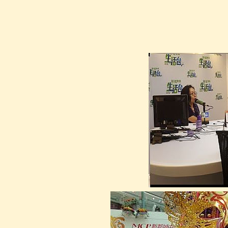
GM00016
金箔鹿藝術擺設 GOLD FOIL
DEER STATE
GM0003
金箔浮雕畫框 GOLD FOIL
PICTURE FRAME
GM0004
法國式宮廷椅( 金箔)