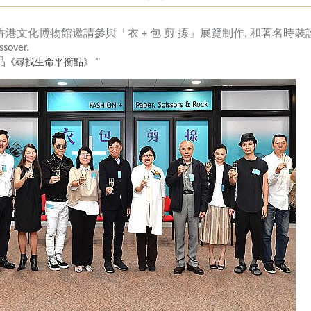
香港文化博物館邀請參與「衣
包
剪
揼」展覽制作
和著名時裝
+
,
ssover.
《尋找生命平衡點》
品
"