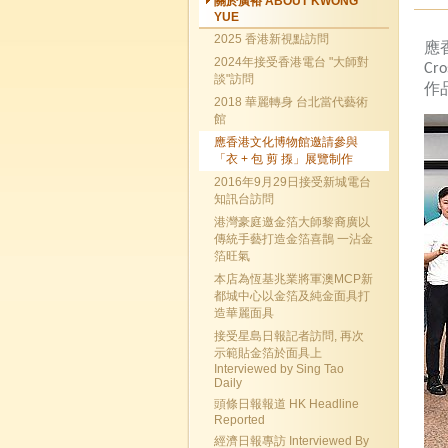
關於廣裕 ABOUT KWONG
YUE
2025 香港新視點訪問
應
2024年接受香港電台 "大師對
Cro
談"訪問
作
2018 華麗轉身 台北當代藝術
館
應香港文化博物館邀請參與
「衣 + 包 剪 揼」展覽制作
2016年9月29日接受新城電台
知訊台訪問
港灣豪庭邀金箔大師黎裔廣以
傳統手藝打造金箔喜鵲 一沾金
箔旺氣
本店為恆基兆業將軍澳MCP新
都城中心以金箔及純金面具打
造華麗面具
接受星島日報記者訪問, 再次
示範貼金箔於面具上
Interviewed by Sing Tao
Daily
頭條日報報道 HK Headline
Reported
經濟日報專訪 Interviewed By