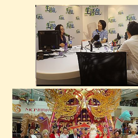
GM00016
金箔鹿藝術擺設 GOLD FOIL
DEER STATE
GM0003
金箔浮雕畫框 GOLD FOIL
PICTURE FRAME
GM0004
法國式宮廷椅( 金箔)