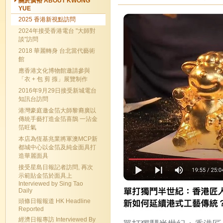
關於廣裕 ABOUT KWONG
YUE
2025 香港新視點訪問
2024年接受香港電台 "大師對
談"訪問
2018 華麗轉身 台北當代藝術
館
應香港文化博物館邀請參與
「衣 + 包 剪 揼」展覽制作
2016年9月29日接受新城電台
知訊台訪問
港灣豪庭邀金箔大師黎裔廣以
傳統手藝打造金箔喜鵲 一沾金
箔旺氣
本店為恆基兆業將軍澳MCP新
都城中心以金箔及純金面具打
造華麗面具
接受星島日報記者訪問, 再次
示範貼金箔於面具上
Interviewed by Sing Tao
Daily
頭條日報報道 HK Headline
Reported
經濟日報專訪 Interviewed By