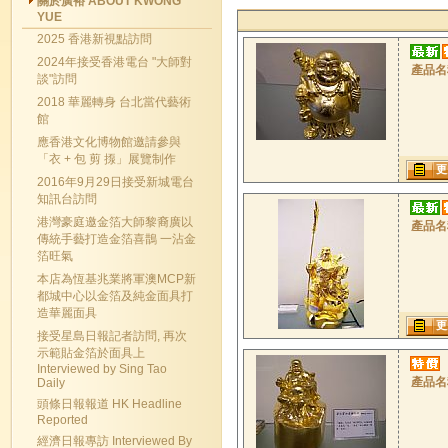
關於廣裕 ABOUT KWONG
YUE
2025 香港新視點訪問
2024年接受香港電台 "大師對
產品名
談"訪問
2018 華麗轉身 台北當代藝術
館
應香港文化博物館邀請參與
「衣 + 包 剪 揼」展覽制作
更
2016年9月29日接受新城電台
知訊台訪問
港灣豪庭邀金箔大師黎裔廣以
產品名
傳統手藝打造金箔喜鵲 一沾金
箔旺氣
本店為恆基兆業將軍澳MCP新
都城中心以金箔及純金面具打
造華麗面具
更
接受星島日報記者訪問, 再次
示範貼金箔於面具上
Interviewed by Sing Tao
產品名
Daily
頭條日報報道 HK Headline
Reported
經濟日報專訪 Interviewed By