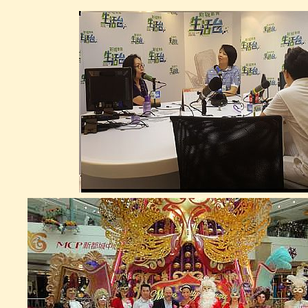
GM00016
金箔鹿藝術擺設 GOLD FOIL
DEER STATE
GM0003
金箔浮雕畫框 GOLD FOIL
PICTURE FRAME
GM0004
法國式宮廷椅( 金箔)