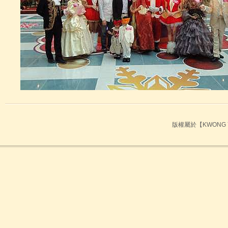
GM0008
金箔柱頭雕花
版權屬於【KWONG Y
GM00099
般若波羅密多心經 金箔字體