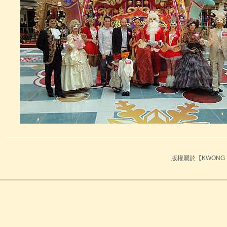
GM0008
金箔柱頭雕花
GM00099
般若波羅密多心經 金箔字體
版權屬於【KWONG Y