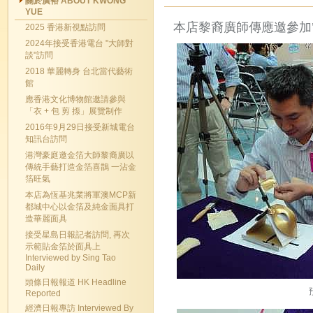
關於廣裕 ABOUT KWONG
YUE
本店黎裔廣師傳應邀參加
2025 香港新視點訪問
2024年接受香港電台 "大師對
談"訪問
2018 華麗轉身 台北當代藝術
館
應香港文化博物館邀請參與
「衣 + 包 剪 揼」展覽制作
2016年9月29日接受新城電台
知訊台訪問
港灣豪庭邀金箔大師黎裔廣以
傳統手藝打造金箔喜鵲 一沾金
箔旺氣
本店為恆基兆業將軍澳MCP新
都城中心以金箔及純金面具打
造華麗面具
接受星島日報記者訪問, 再次
示範貼金箔於面具上
Interviewed by Sing Tao
Daily
頭條日報報道 HK Headline
Reported
經濟日報專訪 Interviewed By